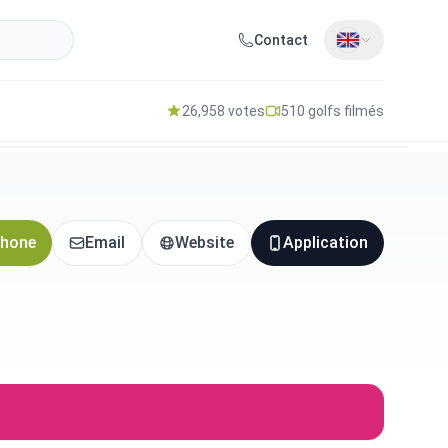
Contact
26,958 votes
510 golfs filmés
hone
Email
Website
Application