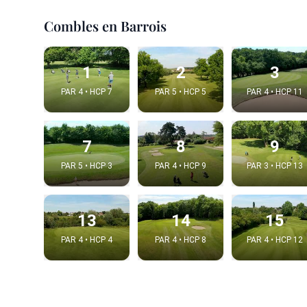
Combles en Barrois
1
2
3
PAR 4 • HCP 7
PAR 5 • HCP 5
PAR 4 • HCP 11
7
8
9
PAR 5 • HCP 3
PAR 4 • HCP 9
PAR 3 • HCP 13
Integrat
13
14
15
Video choice
PAR 4 • HCP 4
PAR 4 • HCP 8
PAR 4 • HCP 12
Embed code