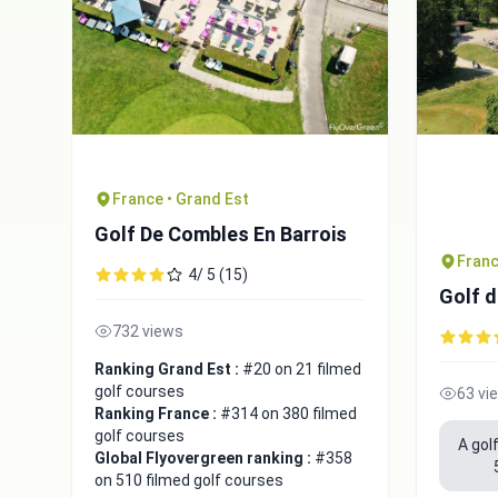
France • Grand Est
Golf De Combles En Barrois
Franc
4/ 5 (15)
Golf 
732 views
Ranking Grand Est :
#20 on 21 filmed
golf courses
63 vi
Ranking France :
#314 on 380 filmed
golf courses
A gol
Global Flyovergreen ranking :
#358
on 510 filmed golf courses