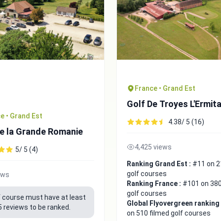
France • Grand Est
Golf De Troyes L'Ermit
e • Grand Est
4.38/ 5 (16)
de la Grande Romanie
4,425 views
5/ 5 (4)
Ranking Grand Est :
#11 on 2
golf courses
ews
Ranking France :
#101 on 380
golf courses
f course must have at least
Global Flyovergreen ranking
5 reviews to be ranked.
on 510 filmed golf courses