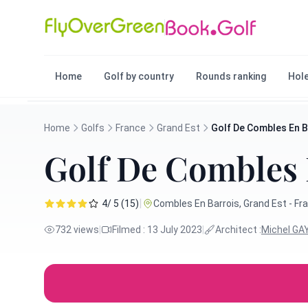
Home
Golf by country
Rounds ranking
Hole
Home
Golfs
France
Grand Est
Golf De Combles En B
Golf De Combles 
|
4/ 5 (15)
Combles En Barrois, Grand Est - Fr
732 views
|
Filmed : 13 July 2023
|
Architect :
Michel GA