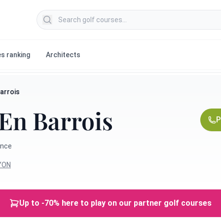
Search golf courses
s ranking
Architects
arrois
En Barrois
P
ance
YON
Up to -70% here to play on our partner golf courses