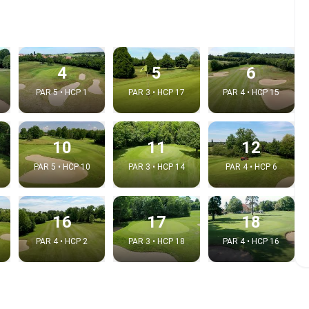
4
5
6
PAR 5 • HCP 1
PAR 3 • HCP 17
PAR 4 • HCP 15
10
11
12
PAR 5 • HCP 10
PAR 3 • HCP 14
PAR 4 • HCP 6
e video
16
17
18
:
PAR 4 • HCP 2
PAR 3 • HCP 18
PAR 4 • HCP 16
Copy t