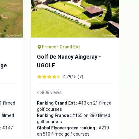
France • Grand Est
Golf De Nancy Aingeray -
age
UGOLF
4.29/ 5 (7)
806 views
1 filmed
Ranking Grand Est :
#13 on 21 filmed
golf courses
 filmed
Ranking France :
#165 on 380 filmed
golf courses
 :
#147
Global Flyovergreen ranking :
#210
on 510 filmed golf courses