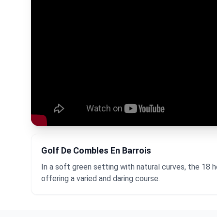
Golf De Combles En Barrois
In a soft green setting with natural curves, the 18
offering a varied and daring course.