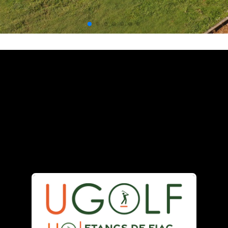
 la video
idéo:
Copier dans le pre