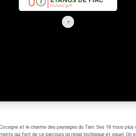
 de Cocagne et le charme des paysages du Tarn. Ses 18 trous plu
inements qui font de ce parcours un régal technique et visuel. On