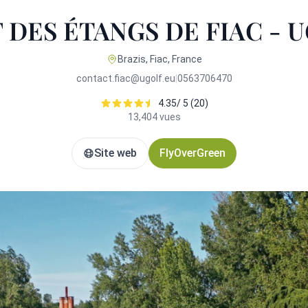
 DES ÉTANGS DE FIAC - 
Brazis, Fiac, France
contact.fiac@ugolf.eu
|
0563706470
4.35/ 5 (20)
13,404 vues
Site web
FlyOverGreen