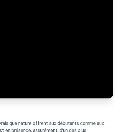
Fermer
s vrais que nature offrent aux débutants comme aux
 est en présence, assurément, d'un des plus