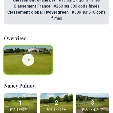
Classement Grand Est :
#17 sur 21 golfs filmés
Classement France :
#260 sur 380 golfs filmés
Classement global Flyovergreen :
#309 sur 510 golfs
filmés
Overview
Nancy Pulnoy
1
2
3
PAR 5 • HCP 11
PAR 4 • HCP 9
PAR 4 • HCP 17