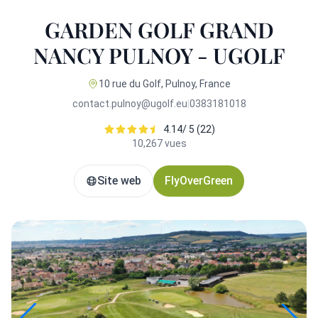
GARDEN GOLF GRAND
NANCY PULNOY - UGOLF
10 rue du Golf, Pulnoy, France
contact.pulnoy@ugolf.eu
|
0383181018
4.14/ 5 (22)
10,267 vues
Site web
FlyOverGreen