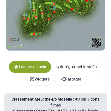
Copier dans le presse-papiers
Embed code
Fermer
Laisser un avis
Intégrer cette vidéo
Widgets
Partager
Classement Meurthe-Et-Moselle :
#3 sur 3 golfs
filmés