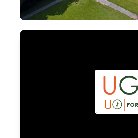
Intégrer
Choix de la v
Embed code