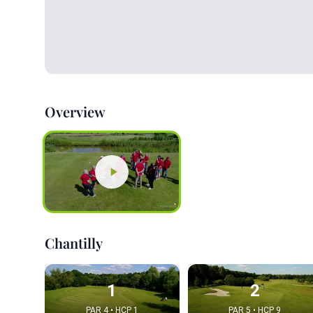
Overview
Chantilly
1
2
PAR 4 • HCP 1
PAR 5 • HCP 9