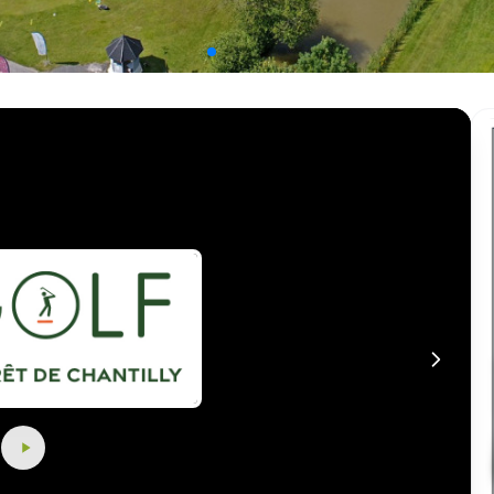
 la video
idéo:
Copier dans le pre