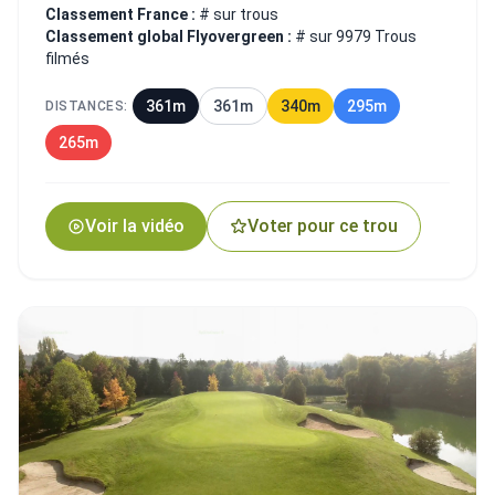
Classement France :
# sur trous
Classement global Flyovergreen :
# sur 9979 Trous
filmés
361m
361m
340m
295m
DISTANCES:
265m
Voir la vidéo
Voter pour ce trou