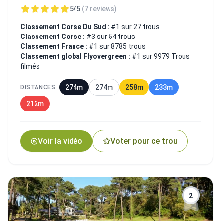
5/5
(7 reviews)
Classement Corse Du Sud :
#1 sur 27 trous
Classement Corse :
#3 sur 54 trous
Classement France :
#1 sur 8785 trous
Classement global Flyovergreen :
#1 sur 9979 Trous
filmés
274m
274m
258m
233m
DISTANCES:
212m
Voir la vidéo
Voter pour ce trou
2