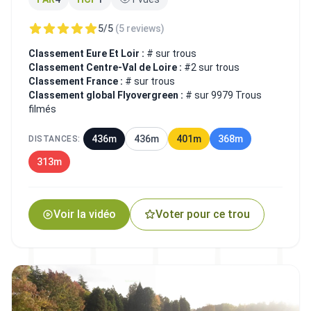
5/5
(5 reviews)
Classement Eure Et Loir :
# sur trous
Classement Centre-Val de Loire :
#2 sur trous
Classement France :
# sur trous
Classement global Flyovergreen :
# sur 9979 Trous
filmés
436m
436m
401m
368m
DISTANCES:
313m
Voir la vidéo
Voter pour ce trou