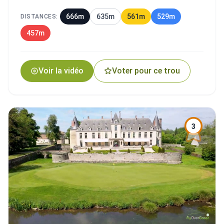
666m
635m
561m
529m
DISTANCES:
457m
Voir la vidéo
Voter pour ce trou
3