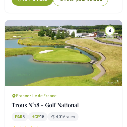
4
France • Ile de France
Trous N°18 - Golf National
PAR
5
HCP
15
4,016 vues