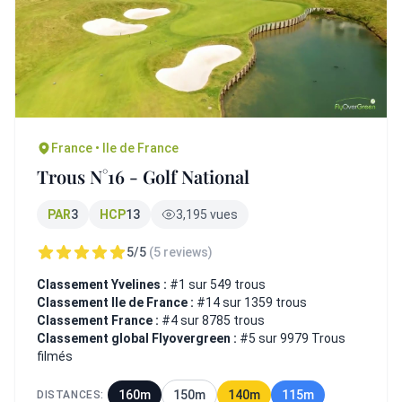
France • Ile de France
Trous N°16 - Golf National
PAR
3
HCP
13
3,195 vues
5/5
(5 reviews)
Classement Yvelines :
#1 sur 549 trous
Classement Ile de France :
#14 sur 1359 trous
Classement France :
#4 sur 8785 trous
Classement global Flyovergreen :
#5 sur 9979 Trous
filmés
160m
150m
140m
115m
DISTANCES: