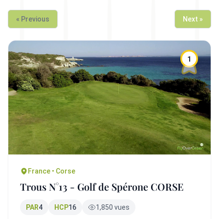
« Previous
Next »
1
France • Corse
Trous N°13 - Golf de Spérone CORSE
PAR
4
HCP
16
1,850 vues