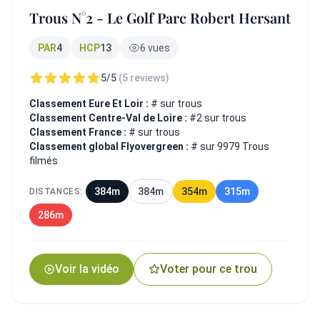
Trous N°2 - Le Golf Parc Robert Hersant
PAR
4
HCP
13
6 vues
5/5
(5 reviews)
Classement Eure Et Loir :
# sur trous
Classement Centre-Val de Loire :
#2 sur trous
Classement France :
# sur trous
Classement global Flyovergreen :
# sur 9979 Trous
filmés
384m
384m
354m
315m
DISTANCES:
286m
Voir la vidéo
Voter pour ce trou