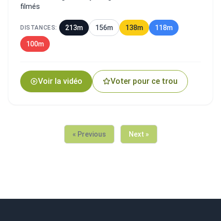
filmés
213m
156m
138m
118m
DISTANCES:
100m
Voir la vidéo
Voter pour ce trou
« Previous
Next »