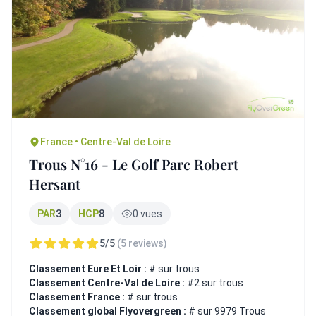
France • Centre-Val de Loire
Trous N°16 - Le Golf Parc Robert
Hersant
PAR
3
HCP
8
0 vues
5/5
(5 reviews)
Classement Eure Et Loir :
# sur trous
Classement Centre-Val de Loire :
#2 sur trous
Classement France :
# sur trous
Classement global Flyovergreen :
# sur 9979 Trous