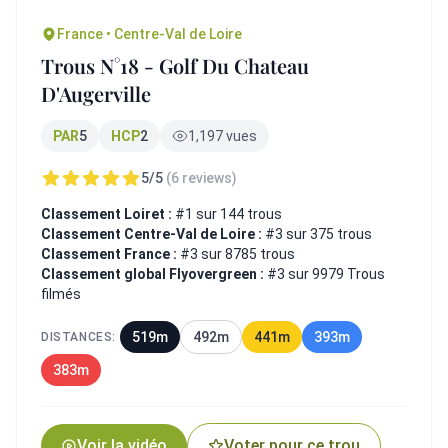
France • Centre-Val de Loire
Trous N°18 - Golf Du Chateau
D'Augerville
PAR
5
HCP
2
1,197 vues
5/5
(6 reviews)
Classement Loiret :
#1 sur 144 trous
Classement Centre-Val de Loire :
#3 sur 375 trous
Classement France :
#3 sur 8785 trous
Classement global Flyovergreen :
#3 sur 9979 Trous
filmés
519m
492m
441m
393m
DISTANCES:
383m
Voir la vidéo
Voter pour ce trou