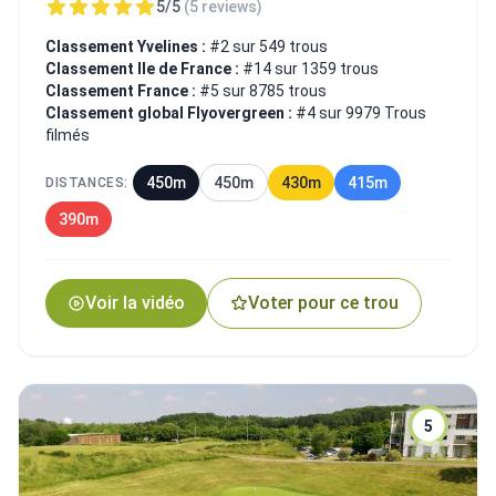
5/5
(5 reviews)
Classement Yvelines :
#2 sur 549 trous
Classement Ile de France :
#14 sur 1359 trous
Classement France :
#5 sur 8785 trous
Classement global Flyovergreen :
#4 sur 9979 Trous
filmés
450m
450m
430m
415m
DISTANCES:
390m
Voir la vidéo
Voter pour ce trou
5