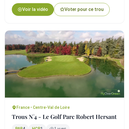
Voir la vidéo
Voter pour ce trou
France • Centre-Val de Loire
Trous N°4 - Le Golf Parc Robert Hersant
PAR
4
HCP
1
1 vues