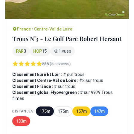
France • Centre-Val de Loire
Trous N°3 - Le Golf Parc Robert Hersant
PAR
3
HCP
15
1 vues
5/5
(5 reviews)
Classement Eure Et Loir :
# sur trous
Classement Centre-Val de Loire :
#2 sur trous
Classement France :
# sur trous
Classement global Flyovergreen :
# sur 9979 Trous
filmés
175m
175m
157m
147m
DISTANCES:
133m