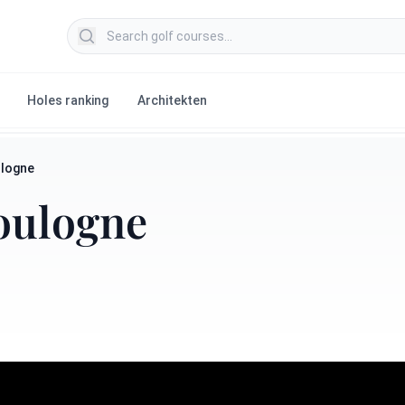
Search golf courses
Holes ranking
Architekten
ulogne
Boulogne