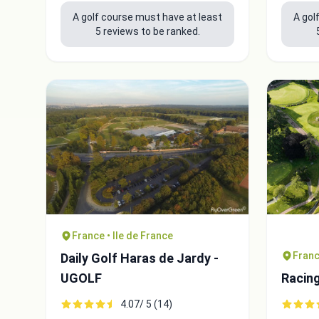
A golf course must have at least
A gol
5 reviews to be ranked.
France • Ile de France
Franc
Daily Golf Haras de Jardy -
UGOLF
Racing
4.07/ 5 (14)