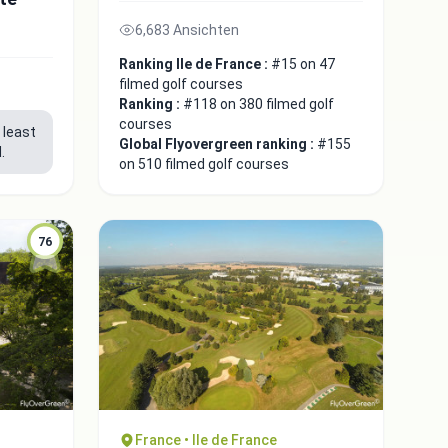
6,683 Ansichten
Ranking Ile de France :
#15 on 47
filmed golf courses
Ranking :
#118 on 380 filmed golf
courses
 least
Global Flyovergreen ranking :
#155
.
on 510 filmed golf courses
76
France • Ile de France