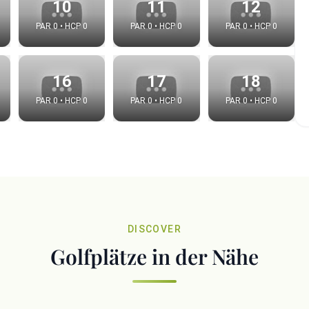
10
11
12
PAR 0 • HCP 0
PAR 0 • HCP 0
PAR 0 • HCP 0
16
17
18
PAR 0 • HCP 0
PAR 0 • HCP 0
PAR 0 • HCP 0
e video
DISCOVER
:
Golfplätze in der Nähe
Copy t