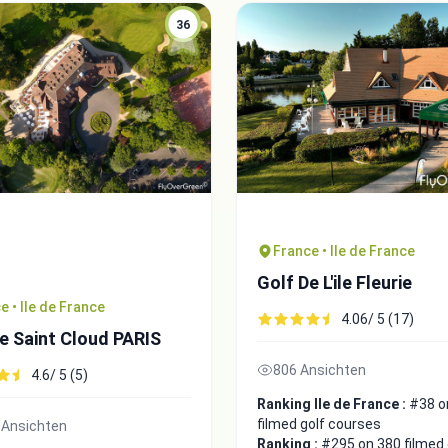
36
France • Ile de France
Golf De L'ile Fleurie
e • Ile de France
4.06/ 5 (17)
e Saint Cloud PARIS
806 Ansichten
4.6/ 5 (5)
Ranking Ile de France :
#38 o
filmed golf courses
 Ansichten
Ranking :
#295 on 380 filmed 