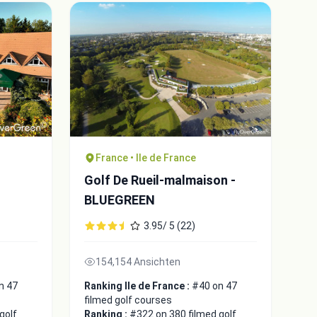
Close
France • Ile de France
Golf De Rueil-malmaison -
BLUEGREEN
3.95/ 5 (22)
154,154 Ansichten
n 47
Ranking Ile de France :
#40 on 47
filmed golf courses
golf
Ranking :
#322 on 380 filmed golf