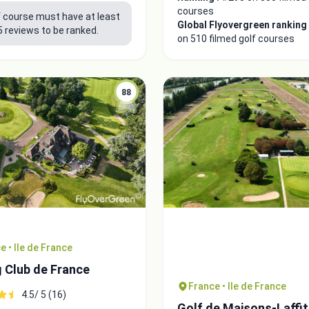
courses
f course must have at least
Global Flyovergreen ranking
5 reviews to be ranked.
on 510 filmed golf courses
88
e • Ile de France
 Club de France
France • Ile de France
4.5/ 5 (16)
Golf de Maisons-Laffit