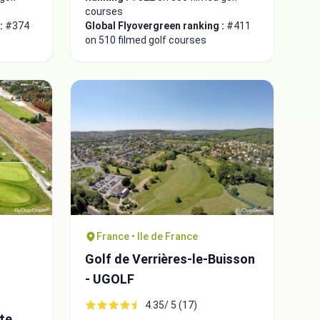
courses
 :
#374
Global Flyovergreen ranking :
#411
on 510 filmed golf courses
France • Ile de France
Golf de Verrières-le-Buisson
- UGOLF
4.35/ 5 (17)
te