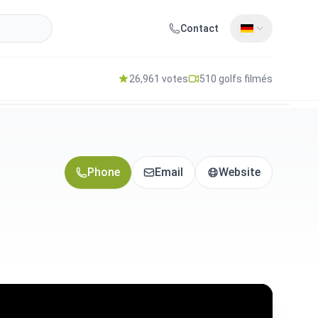
Contact
26,961 votes
510 golfs filmés
Phone
Email
Website