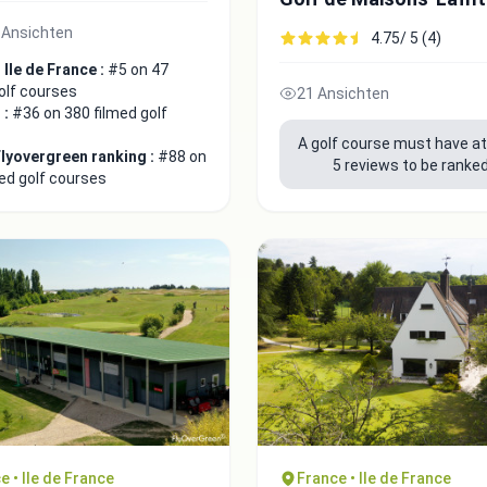
 Ansichten
4.75/ 5 (4)
Ile de France :
#5 on 47
olf courses
21 Ansichten
 :
#36 on 380 filmed golf
A golf course must have at
Flyovergreen ranking :
#88 on
5 reviews to be ranked
ed golf courses
e • Ile de France
France • Ile de France