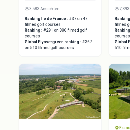
3,583 Ansichten
7,893
Ranking Ile de France :
#37 on 47
Ranking 
filmed golf courses
filmed g
Ranking :
#291 on 380 filmed golf
Ranking
courses
courses
Global Flyovergreen ranking :
#367
Global 
on 510 filmed golf courses
510 film
Franc