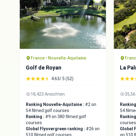
France • Nouvelle-Aquitaine
Franc
Golf de Royan
La Pal
4.63/ 5 (52)
18,423 Ansichten
35,56
Ranking Nouvelle-Aquitaine :
#2 on
Ranking
54 filmed golf courses
54 filme
Ranking :
#9 on 380 filmed golf
Ranking
courses
courses
Global Flyovergreen ranking :
#26 on
Global 
510 filmed golf courses
on 510 f