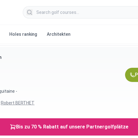
Search golf courses
Holes ranking
Architekten
n
P
uitaine -
:
Robert BERTHET
Bis zu 70 % Rabatt auf unsere Partnergolfplätze