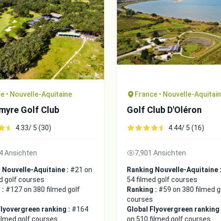
e • Nouvelle-Aquitaine
France • Nouvelle-Aquitai
myre Golf Club
Golf Club D'Oléron
4.33/ 5 (30)
4.44/ 5 (16)
4 Ansichten
7,901 Ansichten
 Nouvelle-Aquitaine :
#21 on
Ranking Nouvelle-Aquitaine 
d golf courses
54 filmed golf courses
 :
#127 on 380 filmed golf
Ranking :
#59 on 380 filmed g
courses
Flyovergreen ranking :
#164
Global Flyovergreen ranking
ilmed golf courses
on 510 filmed golf courses