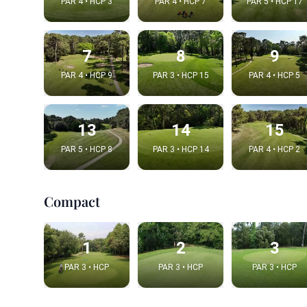
PAR 4 • HCP 3
PAR 4 • HCP 7
PAR 5 • HCP 17
7
8
9
PAR 4 • HCP 9
PAR 3 • HCP 15
PAR 4 • HCP 5
13
14
15
PAR 5 • HCP 8
PAR 3 • HCP 14
PAR 4 • HCP 2
Integrat
Compact
Video choice
1
2
3
PAR 3 • HCP
PAR 3 • HCP
PAR 3 • HCP
Embed code