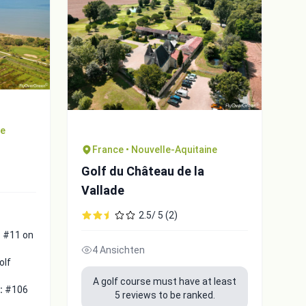
ne
France • Nouvelle-Aquitaine
Golf du Château de la
Vallade
2.5/ 5 (2)
:
#11 on
4 Ansichten
olf
A golf course must have at least
 :
#106
5 reviews to be ranked.