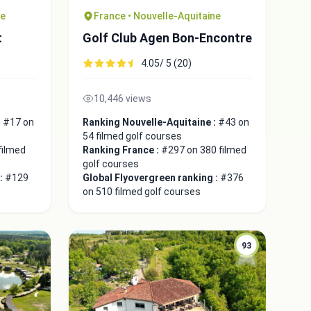
ne
France • Nouvelle-Aquitaine
t
Golf Club Agen Bon-Encontre
4.05/ 5 (20)
10,446 views
:
#17 on
Ranking Nouvelle-Aquitaine :
#43 on
54 filmed golf courses
filmed
Ranking France :
#297 on 380 filmed
golf courses
 :
#129
Global Flyovergreen ranking :
#376
on 510 filmed golf courses
93