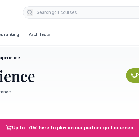
Search golf courses
s ranking
Architects
Expérience
rience
P
France
Up to -70% here to play on our partner golf courses