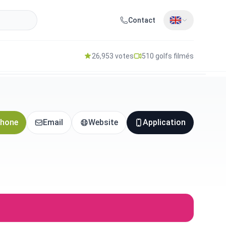
Contact
26,953 votes
510 golfs filmés
hone
Email
Website
Application