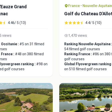
France • Nouvelle-Aquitai
d'Eauze Grand
gnac
Golf du Chateau D'Allo
4.46/ 5 (13)
4.4/ 5 (10)
5 views
1,470 views
 Occitanie :
#5 on 31 filmed
Ranking Nouvelle-Aquitaine 
urses
54 filmed golf courses
 France :
#48 on 380 filmed
Ranking France :
#86 on 380 
urses
golf courses
Flyovergreen ranking :
#98 on
Global Flyovergreen ranking
ed golf courses
on 510 filmed golf courses