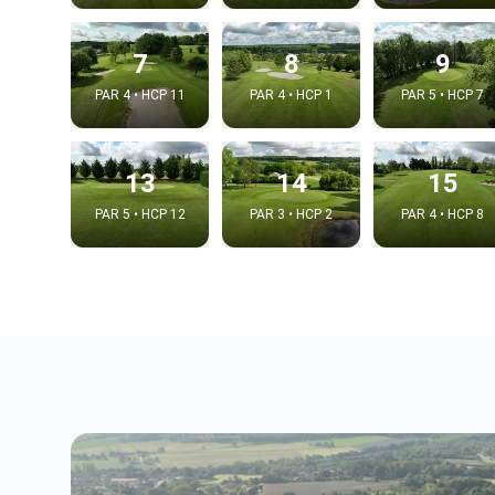
7
8
9
PAR 4 • HCP 11
PAR 4 • HCP 1
PAR 5 • HCP 7
13
14
15
PAR 5 • HCP 12
PAR 3 • HCP 2
PAR 4 • HCP 8
Integrat
Video choice
Embed code