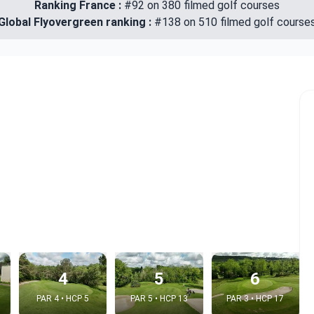
Ranking France :
#92 on 380 filmed golf courses
Global Flyovergreen ranking :
#138 on 510 filmed golf course
4
5
6
PAR 4 • HCP 5
PAR 5 • HCP 13
PAR 3 • HCP 17