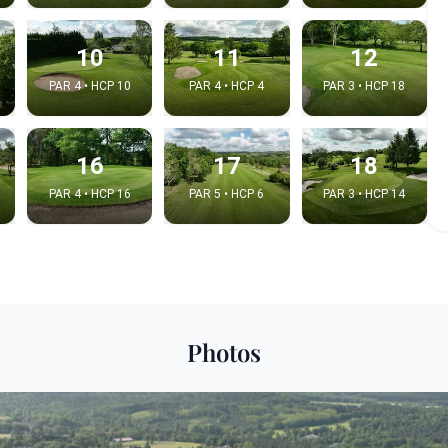
10
11
12
PAR 4 • HCP 10
PAR 4 • HCP 4
PAR 3 • HCP 18
16
17
18
PAR 4 • HCP 16
PAR 5 • HCP 6
PAR 3 • HCP 14
e video
:
Photos
Copy t