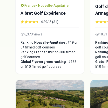
France • Nouvelle-Aquitaine
Golf 
Albret Golf Expérience
Arma
4.39/ 5 (31)
6,373 views
10,71
Ranking Nouvelle-Aquitaine :
#19 on
Ranking
54 filmed golf courses
golf co
Ranking France :
#92 on 380 filmed
Ranking
golf courses
golf co
Global Flyovergreen ranking :
#138
Global 
on 510 filmed golf courses
510 film