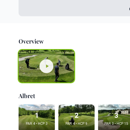
Overview
Albret
1
2
3
PAR 4 • HCP 3
PAR 4 • HCP 9
PAR 3 • HCP 15