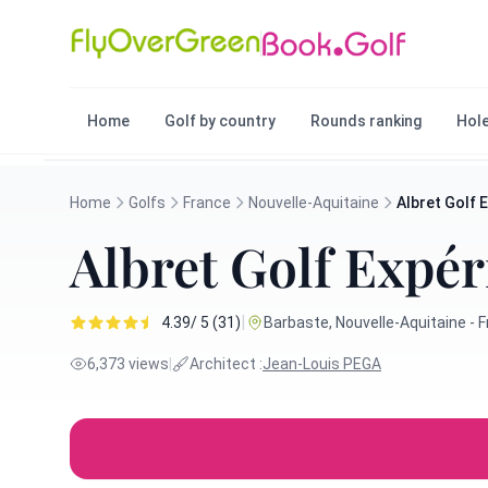
Home
Golf by country
Rounds ranking
Hole
Home
Golfs
France
Nouvelle-Aquitaine
Albret Golf 
Albret Golf Expé
|
4.39/ 5 (31)
Barbaste, Nouvelle-Aquitaine - 
6,373 views
|
Architect :
Jean-Louis PEGA