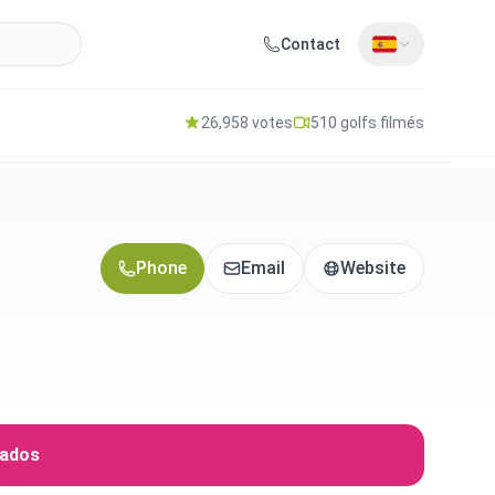
Contact
26,958 votes
510 golfs filmés
Phone
Email
Website
iados