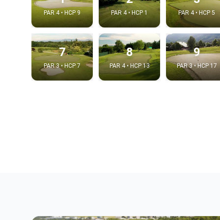
PAR 4 • HCP 9
PAR 4 • HCP 1
PAR 4 • HCP 5
7
8
9
PAR 3 • HCP 7
PAR 4 • HCP 13
PAR 3 • HCP 17
Integrat
Video choice
Embed code