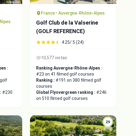
France • Auvergne-Rhône-Alpes
Alpes
Golf Club de la Valserine
(GOLF REFERENCE)
4.25/ 5 (24)
10,577 vistas
es :
Ranking Auvergne-Rhône-Alpes :
#23 on 41 filmed golf courses
golf
Ranking :
#191 on 380 filmed golf
courses
 :
#230
Global Flyovergreen ranking :
#246
on 510 filmed golf courses
29