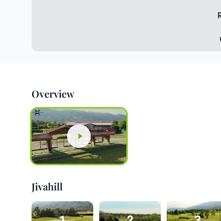
Overview
Jivahill
1
2
3