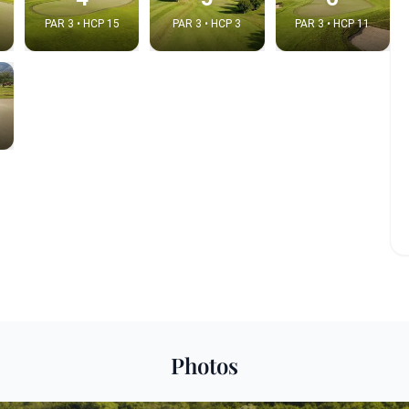
PAR 3 • HCP 15
PAR 3 • HCP 3
PAR 3 • HCP 11
e video
:
Photos
Copy t