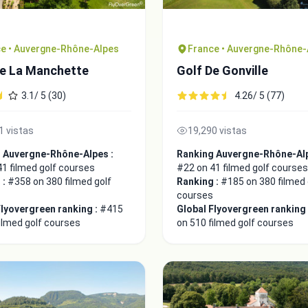
e • Auvergne-Rhône-Alpes
France • Auvergne-Rhône-
De La Manchette
Golf De Gonville
3.1/ 5 (30)
4.26/ 5 (77)
1 vistas
19,290 vistas
 Auvergne-Rhône-Alpes :
Ranking Auvergne-Rhône-Alp
1 filmed golf courses
#22 on 41 filmed golf courses
 :
#358 on 380 filmed golf
Ranking :
#185 on 380 filmed 
courses
Flyovergreen ranking :
#415
Global Flyovergreen ranking
ilmed golf courses
on 510 filmed golf courses