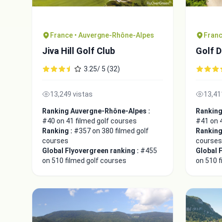
France • Auvergne-Rhône-Alpes
Franc
Jiva Hill Golf Club
Golf 
3.25/ 5 (32)
13,249 vistas
13,41
Ranking Auvergne-Rhône-Alpes :
Ranking
#40 on 41 filmed golf courses
#41 on 4
Ranking :
#357 on 380 filmed golf
Ranking
courses
courses
Global Flyovergreen ranking :
#455
Global 
on 510 filmed golf courses
on 510 f