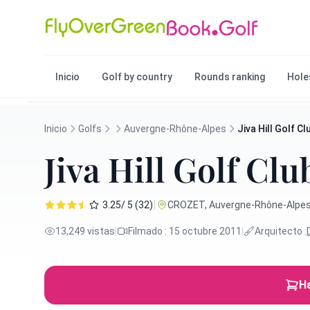
Inicio
Golf by country
Rounds ranking
Hole
Inicio
Golfs
Auvergne-Rhône-Alpes
Jiva Hill Golf Cl
Jiva Hill Golf Clu
|
3.25/ 5 (32)
CROZET, Auvergne-Rhône-Alpes
13,249 vistas
|
Filmado : 15 octubre 2011
|
Arquitecto :
Ha