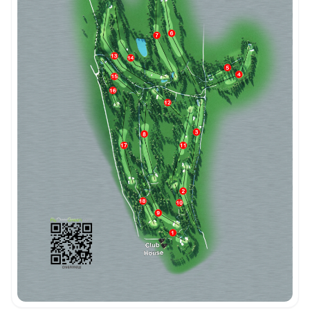
Intégrer la video
Choix de la vidéo:
Copier dans le presse-papiers
Embed code
Fermer