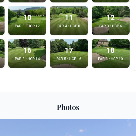
10
11
12
PAR 3 • HCP 12
PAR 4 • HCP 8
PAR 3 • HCP 6
16
17
18
PAR 3 • HCP 14
PAR 5 • HCP 16
PAR 3 • HCP 10
 la video
idéo:
Photos
Copier dans le pre