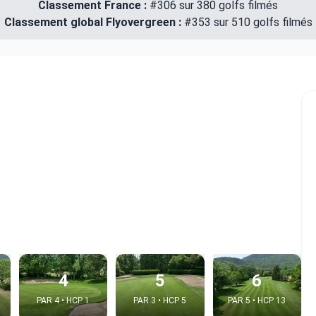
Classement France :
#306 sur 380 golfs filmés
Classement global Flyovergreen :
#353 sur 510 golfs filmés
4
5
6
PAR 4 • HCP 1
PAR 3 • HCP 5
PAR 5 • HCP 13