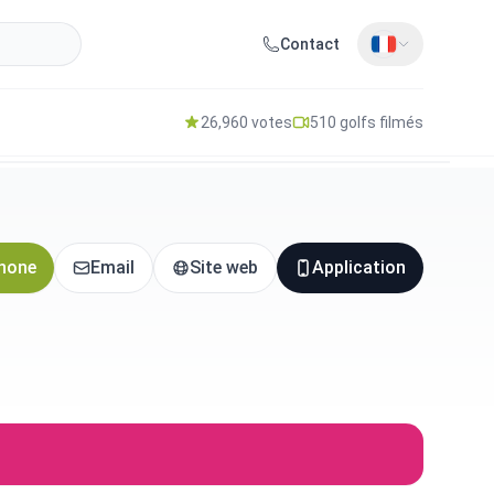
Contact
26,960 votes
510 golfs filmés
hone
Email
Site web
Application