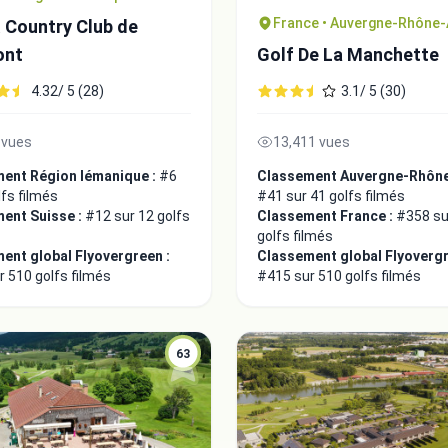
France • Auvergne-Rhône-
 Country Club de
ont
Golf De La Manchette
4.32/ 5 (28)
3.1/ 5 (30)
 vues
13,411 vues
ent Région lémanique :
#6
Classement Auvergne-Rhône
lfs filmés
#41 sur 41 golfs filmés
ent Suisse :
#12 sur 12 golfs
Classement France :
#358 su
golfs filmés
ent global Flyovergreen :
Classement global Flyovergr
 510 golfs filmés
#415 sur 510 golfs filmés
63