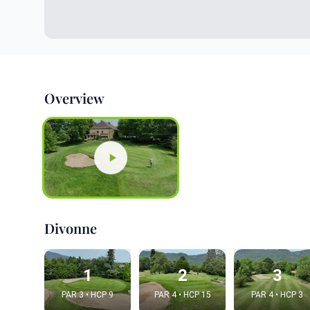
Overview
Divonne
1
2
3
PAR 3 • HCP 9
PAR 4 • HCP 15
PAR 4 • HCP 3