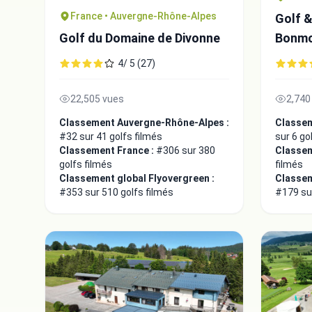
France • Auvergne-Rhône-Alpes
Golf &
Golf du Domaine de Divonne
Bonm
4/ 5 (27)
22,505 vues
2,740
Classement Auvergne-Rhône-Alpes :
Classem
#32 sur 41 golfs filmés
sur 6 go
Classement France :
#306 sur 380
Classem
golfs filmés
filmés
Classement global Flyovergreen :
Classem
#353 sur 510 golfs filmés
#179 sur