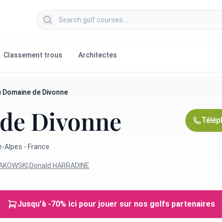
Search golf courses
Classement trous
Architectes
u Domaine de Divonne
 de Divonne
Télép
-Alpes - France
NAKOWSKI
,
Donald HARRADINE
Jusqu'à -70% ici pour jouer sur nos golfs partenaires