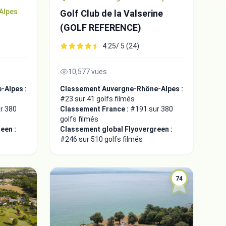
Alpes
Golf Club de la Valserine
(GOLF REFERENCE)
4.25/ 5 (24)
10,577 vues
-Alpes :
Classement Auvergne-Rhône-Alpes :
#23 sur 41 golfs filmés
r 380
Classement France :
#191 sur 380
golfs filmés
een :
Classement global Flyovergreen :
#246 sur 510 golfs filmés
74