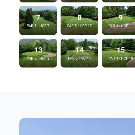
7
8
9
PAR 5 • HCP 7
PAR 5 • HCP 17
PAR 4 • HCP 11
13
14
15
PAR 5 • HCP 2
PAR 5 • HCP 4
PAR 4 • HCP 18
Intégrer
Choix de la v
Embed code