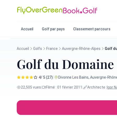
Accueil
Golf par pays
Classement parcours
Accueil
Golfs
France
Auvergne-Rhône-Alpes
Golf d
Golf du Domaine
|
4/ 5 (27)
Divonne Les Bains, Auvergne-Rhône
22,505 vues
|
Filmé : 01 février 2011
|
Architecte :
Igor 