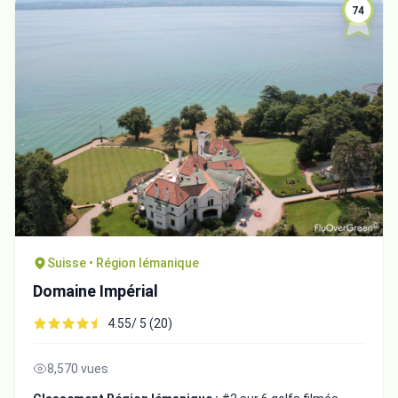
74
Suisse • Région lémanique
Domaine Impérial
4.55/ 5 (20)
8,570 vues