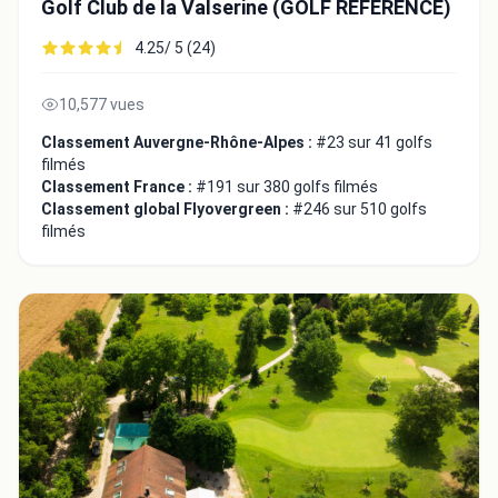
Golf Club de la Valserine (GOLF REFERENCE)
4.25/ 5 (24)
10,577 vues
Classement Auvergne-Rhône-Alpes :
#23 sur 41 golfs
filmés
Fermer
Classement France :
#191 sur 380 golfs filmés
Classement global Flyovergreen :
#246 sur 510 golfs
filmés