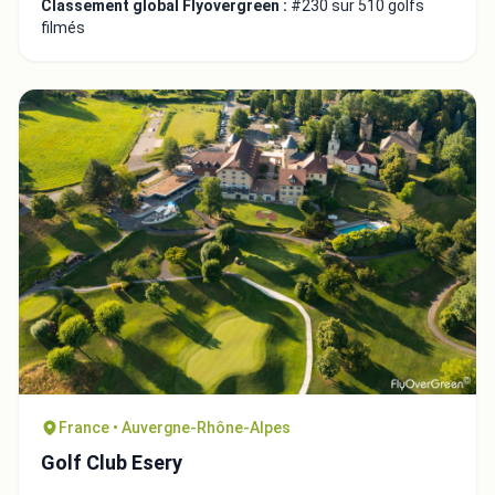
Classement global Flyovergreen :
#230 sur 510 golfs
filmés
France • Auvergne-Rhône-Alpes
Golf Club Esery