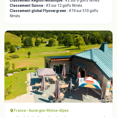
Classement Région lémanique :
#2 sur 6 golfs filmés
Classement Suisse :
#3 sur 12 golfs filmés
Classement global Flyovergreen :
#74 sur 510 golfs
filmés
Intégrer la video
Choix de la vidéo:
Copier dans le presse-papiers
France • Auvergne-Rhône-Alpes
Embed code