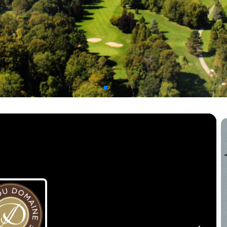
 la video
idéo:
Copier dans le pre