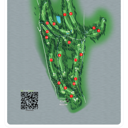
Intégrer la video
Choix de la vidéo:
Copier dans le presse-papiers
Embed code
Fermer