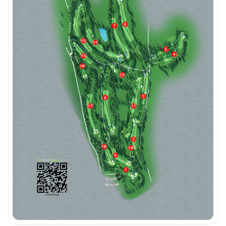
Intégrer la video
Choix de la vidéo:
Copier dans le presse-papiers
Embed code
Fermer