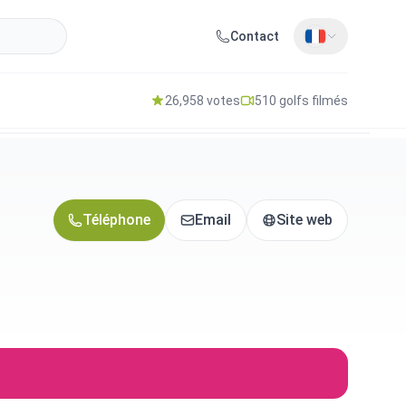
Contact
26,958 votes
510 golfs filmés
Téléphone
Email
Site web