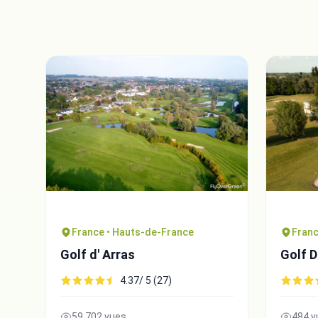
France • Hauts-de-France
Franc
Golf d' Arras
Golf D
4.37/ 5 (27)
59,702 vues
484 v