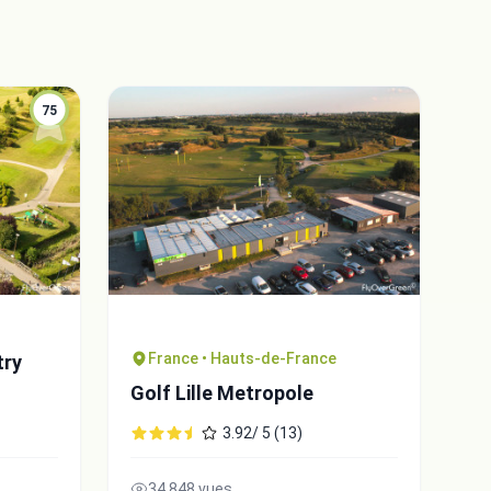
75
France • Hauts-de-France
try
Golf Lille Metropole
3.92/ 5 (13)
34,848 vues