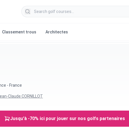
Search golf courses
Classement trous
Architectes
nce - France
ean-Claude CORNILLOT
Jusqu'à -70% ici pour jouer sur nos golfs partenaires