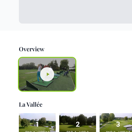
Overview
La Vallée
1
2
3