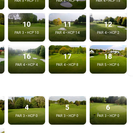
PAR 5 • HCP 11
PAR 5 • HCP 9
PAR 4 • HCP 15
10
11
12
PAR 3 • HCP 10
PAR 4 • HCP 14
PAR 4 • HCP 2
16
17
18
PAR 4 • HCP 4
PAR 4 • HCP 8
PAR 5 • HCP 6
 la video
idéo:
4
5
6
PAR 3 • HCP 0
PAR 3 • HCP 0
PAR 3 • HCP 0
Copier dans le pre