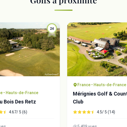
Golfs à proximité
24
France • Hauts-de-France
e • Hauts-de-France
Mérignies Golf & Coun
u Bois Des Retz
Club
4.67/ 5 (6)
4.5/ 5 (14)
ues
5,409 vues