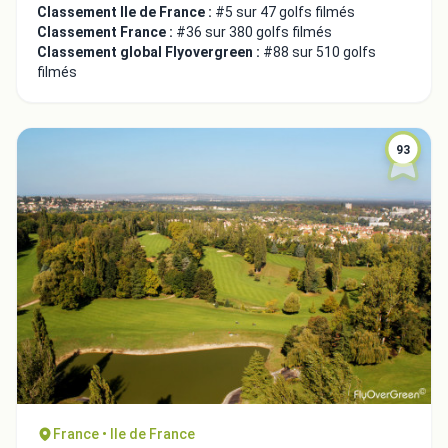
Classement Ile de France :
#5 sur 47 golfs filmés
Classement France :
#36 sur 380 golfs filmés
Classement global Flyovergreen :
#88 sur 510 golfs
filmés
93
Intégrer la video
Choix de la vidéo:
Copier dans le presse-papiers
France • Ile de France
Embed code