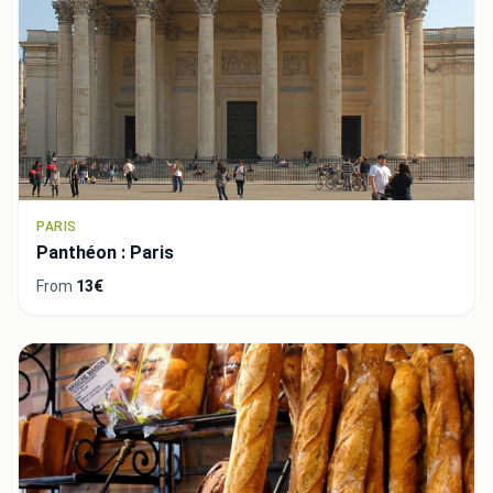
PARIS
Panthéon : Paris
From
13€