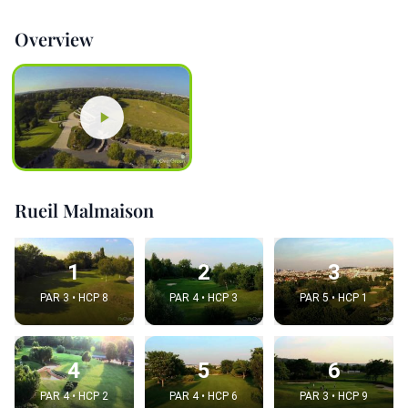
Overview
Rueil Malmaison
1
2
3
PAR 3 • HCP 8
PAR 4 • HCP 3
PAR 5 • HCP 1
4
5
6
PAR 4 • HCP 2
PAR 4 • HCP 6
PAR 3 • HCP 9