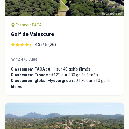
France • PACA
Golf de Valescure
4.35/ 5 (26)
42,476 vues
Classement PACA :
#11 sur 40 golfs filmés
Classement France :
#122 sur 380 golfs filmés
Classement global Flyovergreen :
#170 sur 510 golfs
Intégrer la video
filmés
Choix de la vidéo:
Copier dans le presse-papiers
Embed code