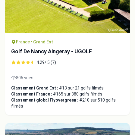
Intégrer la video
France • Grand Est
Golf De Nancy Aingeray - UGOLF
Choix de la vidéo:
4.29/ 5 (7)
806 vues
Copier dans le presse-papiers
Embed code
Classement Grand Est :
#13 sur 21 golfs filmés
Classement France :
#165 sur 380 golfs filmés
Classement global Flyovergreen :
#210 sur 510 golfs
filmés
Fermer