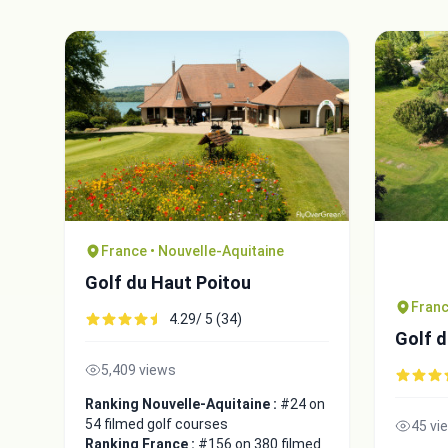
France • Nouvelle-Aquitaine
Golf du Haut Poitou
Franc
4.29/ 5 (34)
Golf d
5,409 views
Ranking Nouvelle-Aquitaine :
#24 on
54 filmed golf courses
45 vi
Ranking France :
#156 on 380 filmed