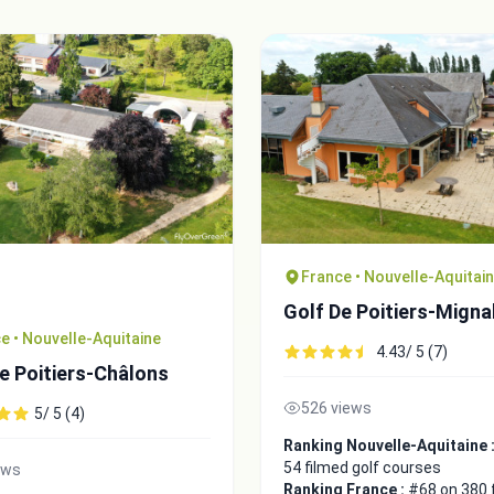
France • Nouvelle-Aquitai
Golf De Poitiers-Migna
e • Nouvelle-Aquitaine
4.43/ 5 (7)
e Poitiers-Châlons
526 views
5/ 5 (4)
Ranking Nouvelle-Aquitaine 
54 filmed golf courses
ews
Ranking France :
#68 on 380 