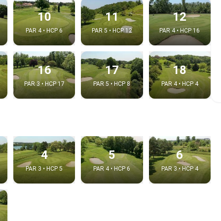
10
11
12
PAR 4 • HCP 6
PAR 5 • HCP 12
PAR 4 • HCP 16
16
17
18
PAR 3 • HCP 17
PAR 5 • HCP 8
PAR 4 • HCP 4
e video
4
5
6
:
PAR 3 • HCP 5
PAR 4 • HCP 6
PAR 3 • HCP 4
Copy t