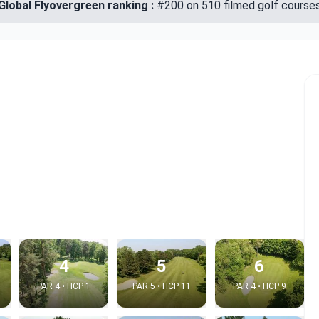
Global Flyovergreen ranking :
#200 on 510 filmed golf course
4
5
6
PAR 4 • HCP 1
PAR 5 • HCP 11
PAR 4 • HCP 9