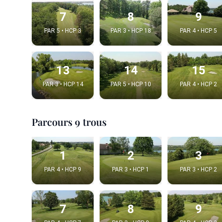
7
8
9
PAR 5 • HCP 3
PAR 3 • HCP 18
PAR 4 • HCP 5
13
14
15
PAR 3 • HCP 14
PAR 5 • HCP 10
PAR 4 • HCP 2
Parcours 9 trous
Integrat
1
2
3
Video choice
PAR 4 • HCP 9
PAR 3 • HCP 1
PAR 3 • HCP 2
7
8
9
Embed code