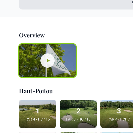
Overview
Haut-Poitou
1
2
3
PAR 4 • HCP 15
PAR 3 • HCP 13
PAR 4 • HCP 7