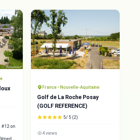
ne
France • Nouvelle-Aquitaine
loux
Golf de La Roche Posay
(GOLF REFERENCE)
5/ 5 (2)
:
#12 on
4 views
filmed