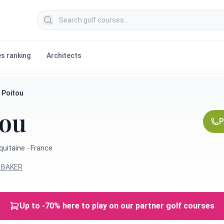
Search golf courses
s ranking
Architects
 Poitou
tou
P
uitaine - France
. BAKER
Up to -70% here to play on our partner golf courses