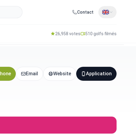
Contact
26,958 votes
510 golfs filmés
hone
Email
Website
Application