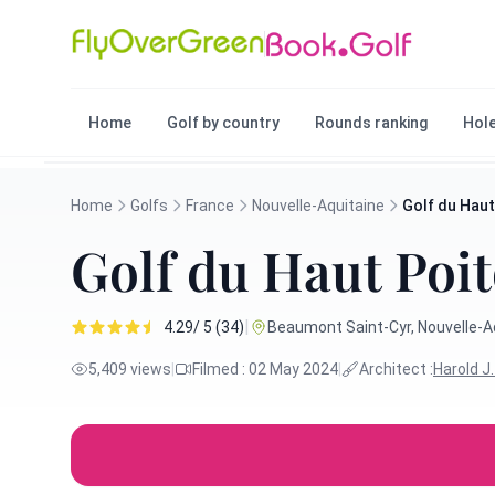
Home
Golf by country
Rounds ranking
Hole
Home
Golfs
France
Nouvelle-Aquitaine
Golf du Haut
Golf du Haut Poi
|
4.29/ 5 (34)
Beaumont Saint-Cyr, Nouvelle-Aq
5,409 views
|
Filmed : 02 May 2024
|
Architect :
Harold J