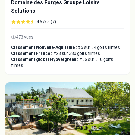
Domaine des Forges Groupe Loisirs
Solutions
4.57/ 5 (7)
473 vues
Fermer
Classement Nouvelle-Aquitaine :
#5 sur 54 golfs filmés
Classement France :
#23 sur 380 golfs filmés
Classement global Flyovergreen :
#56 sur 510 golfs
filmés