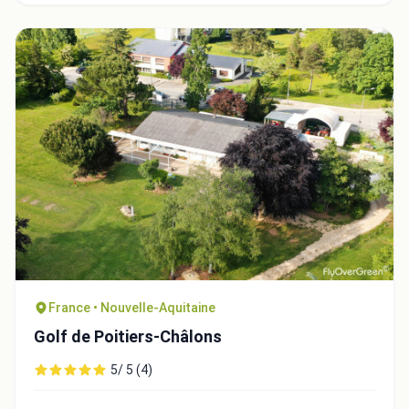
Intégrer la video
Choix de la vidéo:
Copier dans le presse-papiers
Embed code
Fermer
France • Nouvelle-Aquitaine
Golf de Poitiers-Châlons
5/ 5 (4)