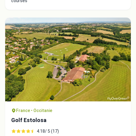
courses
Integrate video
Video choice:
France • Occitanie
Golf Estolosa
Copy to Clipboard
4.18/ 5 (17)
Embed code