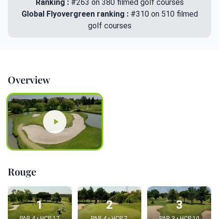
Ranking :
#263 on 380 filmed golf courses
Global Flyovergreen ranking :
#310 on 510 filmed
golf courses
Overview
Rouge
1
2
3
PAR 4 • HCP 17
PAR 4 • HCP 7
PAR 3 • HCP 10