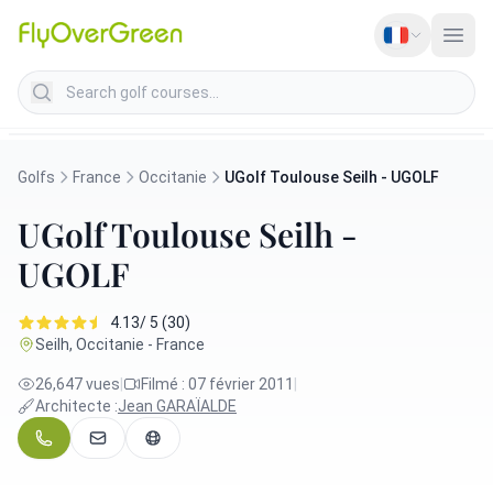
Search golf courses
Golfs
France
Occitanie
UGolf Toulouse Seilh - UGOLF
UGolf Toulouse Seilh -
UGOLF
4.13/ 5 (30)
Seilh, Occitanie - France
26,647 vues
|
Filmé : 07 février 2011
|
Architecte :
Jean GARAÏALDE