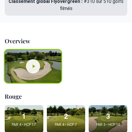
Classement global Flyovergreen :
#310 sur 510 golfs
filmés
Overview
Rouge
1
2
3
PAR 4 • HCP 17
PAR 4 • HCP 7
PAR 3 • HCP 10