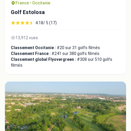
France • Occitanie
Golf Estolosa
4.18/ 5 (17)
13,912 vues
Classement Occitanie :
#20 sur 31 golfs filmés
Classement France :
#241 sur 380 golfs filmés
Classement global Flyovergreen :
#308 sur 510 golfs
filmés
Intégrer la video
Choix de la vidéo:
Copier dans le presse-papiers
Embed code