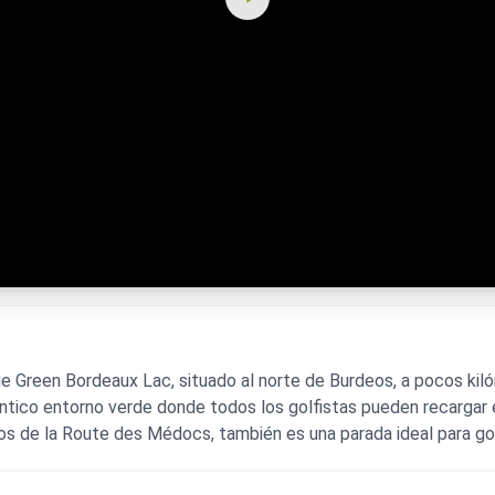
e Green Bordeaux Lac, situado al norte de Burdeos, a pocos kil
éntico entorno verde donde todos los golfistas pueden recargar 
jos de la Route des Médocs, también es una parada ideal para golf