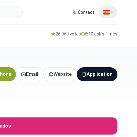
Contact
26,960 votes
510 golfs filmés
hone
Email
Website
Application
iados