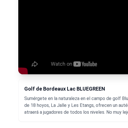
Golf de Bordeaux Lac BLUEGREEN
Sumérgete en la naturaleza en el campo de golf Blu
de 18 hoyos, La Jalle y Les Etangs, ofrecen un aut
atraerá a jugadores de todos los niveles. No muy le