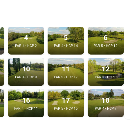
4
5
6
PAR 4 • HCP 2
PAR 4 • HCP 14
PAR 5 • HCP 12
10
11
12
PAR 4 • HCP 9
PAR 5 • HCP 17
PAR 3 • HCP 3
e video
:
16
17
18
PAR 4 • HCP 11
PAR 5 • HCP 15
PAR 4 • HCP 7
Copy t