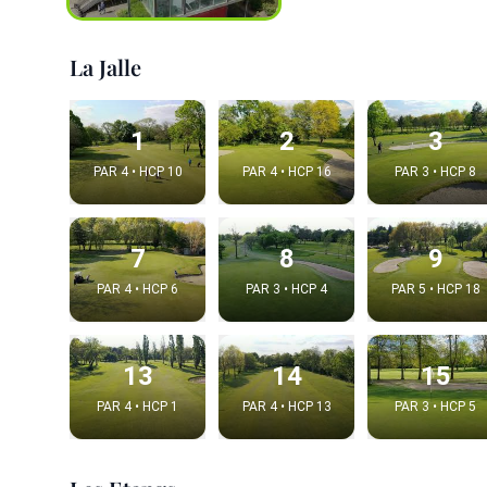
La Jalle
1
2
3
PAR 4 • HCP 10
PAR 4 • HCP 16
PAR 3 • HCP 8
7
8
9
PAR 4 • HCP 6
PAR 3 • HCP 4
PAR 5 • HCP 18
Integrat
Video choice
13
14
15
PAR 4 • HCP 1
PAR 4 • HCP 13
PAR 3 • HCP 5
Embed code