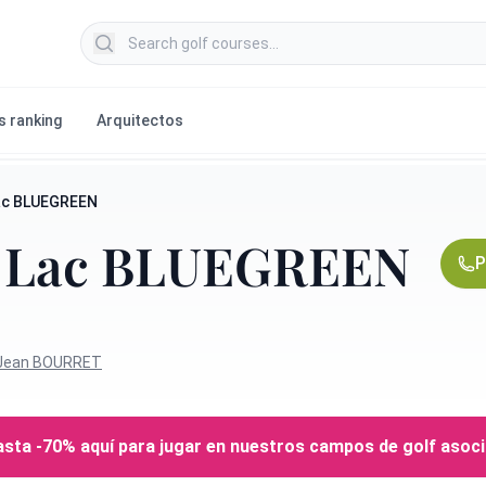
Search golf courses
s ranking
Arquitectos
Lac BLUEGREEN
x Lac BLUEGREEN
P
Jean BOURRET
sta -70% aquí para jugar en nuestros campos de golf asoc