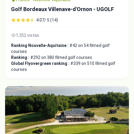
Golf Bordeaux Villenave-d'Ornon - UGOLF
4.07/ 5 (14)
1,352 vistas
Ranking Nouvelle-Aquitaine :
#42 on 54 filmed golf
courses
Ranking :
#292 on 380 filmed golf courses
Global Flyovergreen ranking :
#339 on 510 filmed golf
courses
Integrate video
Video choice:
Copy to Clipboard
Embed code