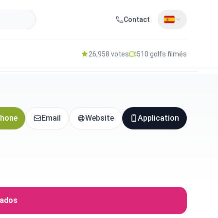
Contact
26,958 votes
510 golfs filmés
hone
Email
Website
Application
iados