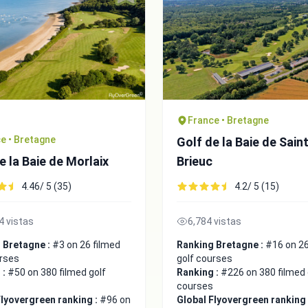
France • Bretagne
e • Bretagne
Golf de la Baie de Sain
e la Baie de Morlaix
Brieuc
4.46/ 5 (35)
4.2/ 5 (15)
4 vistas
6,784 vistas
 Bretagne :
#3 on 26 filmed
Ranking Bretagne :
#16 on 26
urses
golf courses
 :
#50 on 380 filmed golf
Ranking :
#226 on 380 filmed 
courses
Flyovergreen ranking :
#96 on
Global Flyovergreen ranking