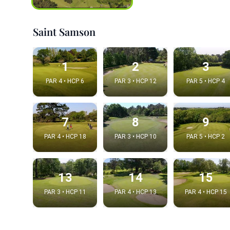
Saint Samson
1
2
3
PAR 4 • HCP 6
PAR 3 • HCP 12
PAR 5 • HCP 4
7
8
9
PAR 4 • HCP 18
PAR 3 • HCP 10
PAR 5 • HCP 2
Integrat
Video choice
13
14
15
PAR 3 • HCP 11
PAR 4 • HCP 13
PAR 4 • HCP 15
Embed code