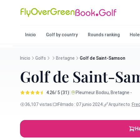
Inicio
Golf by country
Rounds ranking
Hole
Inicio
Golfs
Bretagne
Golf de Saint-Samson
Golf de Saint-Sa
|
4.26/ 5 (31)
Pleumeur Bodou, Bretagne -
36,107 vistas
|
Filmado : 07 junio 2024
|
Arquitecto :
Fre
Ha