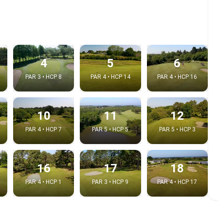
4
5
6
PAR 3 • HCP 8
PAR 4 • HCP 14
PAR 4 • HCP 16
10
11
12
PAR 4 • HCP 7
PAR 5 • HCP 5
PAR 5 • HCP 3
e video
:
16
17
18
PAR 4 • HCP 1
PAR 3 • HCP 9
PAR 4 • HCP 17
Copy t