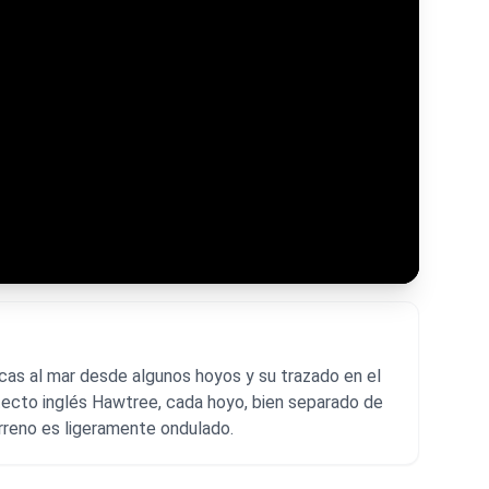
cas al mar desde algunos hoyos y su trazado en el
itecto inglés Hawtree, cada hoyo, bien separado de
terreno es ligeramente ondulado.