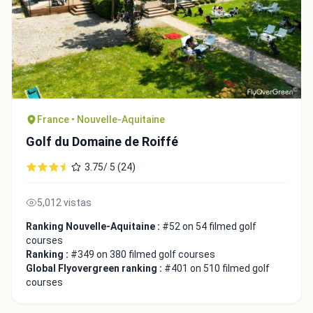
France • Nouvelle-Aquitaine
Golf du Domaine de Roiffé
3.75/ 5 (24)
Integrate video
5,012 vistas
Ranking Nouvelle-Aquitaine :
#52 on 54 filmed golf
Video choice:
courses
Ranking :
#349 on 380 filmed golf courses
Global Flyovergreen ranking :
#401 on 510 filmed golf
courses
Copy to Clipboard
Embed code