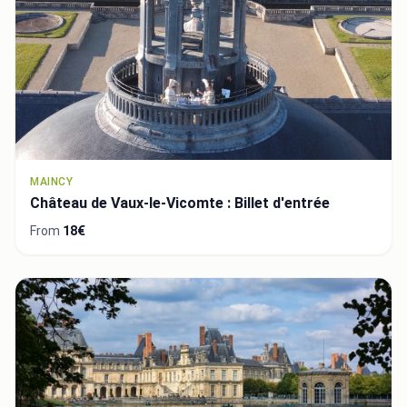
MAINCY
Château de Vaux-le-Vicomte : Billet d'entrée
From
18€