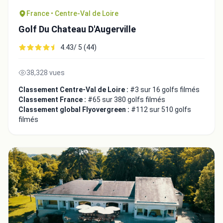
France • Centre-Val de Loire
Golf Du Chateau D'Augerville
4.43/ 5 (44)
38,328 vues
Classement Centre-Val de Loire :
#3 sur 16 golfs filmés
Classement France :
#65 sur 380 golfs filmés
Classement global Flyovergreen :
#112 sur 510 golfs
filmés
Intégrer la video
Choix de la vidéo:
Copier dans le presse-papiers
Embed code