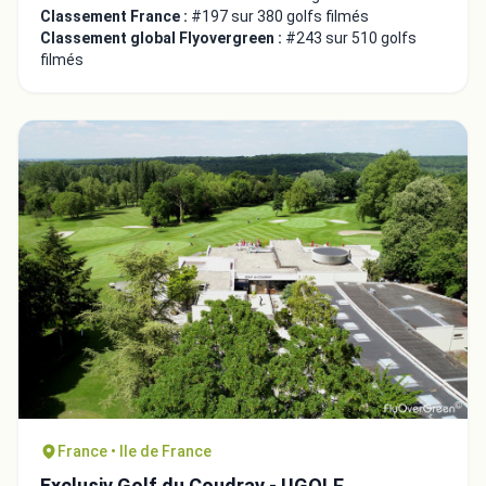
Classement France :
#197 sur 380 golfs filmés
Classement global Flyovergreen :
#243 sur 510 golfs
filmés
France • Ile de France
Exclusiv Golf du Coudray - UGOLF