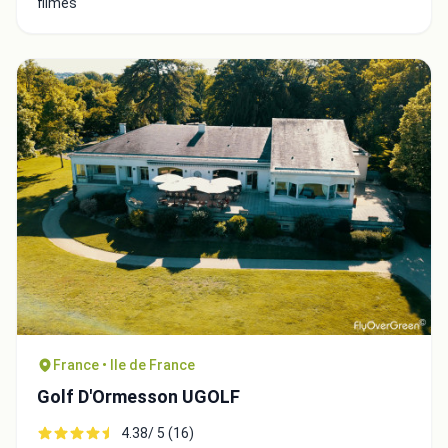
filmés
Fermer
France • Ile de France
Golf D'Ormesson UGOLF
4.38/ 5 (16)