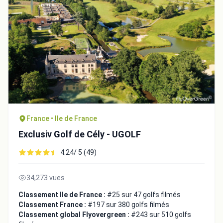
France • Ile de France
Exclusiv Golf de Cély - UGOLF
Intégrer la video
4.24/ 5 (49)
Choix de la vidéo:
34,273 vues
Classement Ile de France :
#25 sur 47 golfs filmés
Classement France :
#197 sur 380 golfs filmés
Copier dans le presse-papiers
Classement global Flyovergreen :
#243 sur 510 golfs
Embed code