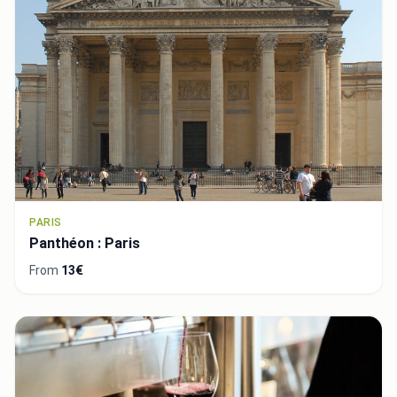
PARIS
Panthéon : Paris
From
13€