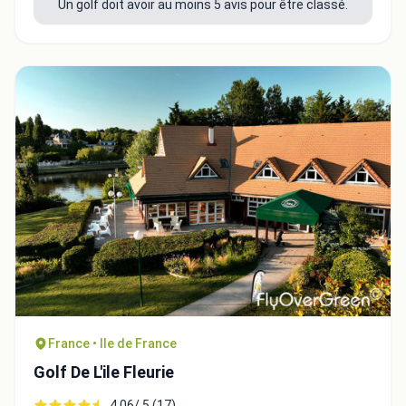
Un golf doit avoir au moins 5 avis pour être classé.
Intégrer la video
Choix de la vidéo:
France • Ile de France
Golf De L'ile Fleurie
Copier dans le presse-papiers
Embed code
4.06/ 5 (17)